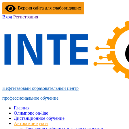
Перейти
Версия сайта для слабовидящих
к
содержимому
Вход
Регистрация
Нефтегазовый образовательный центр
профессиональное обучение
Главная
Олимпокс on-line
Дистанционное обучение
Авторские курсы
Глушение нефтяных и газовых скважин